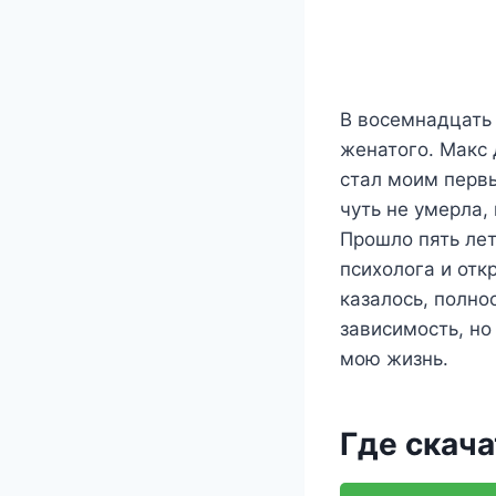
В восемнадцать 
женатого. Макс
стал моим первы
чуть не умерла, 
Прошло пять лет
психолога и отк
казалось, полно
зависимость, н
мою жизнь.
Где скача