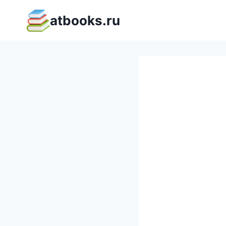
Перейти
atbooks.ru
к
содержимому