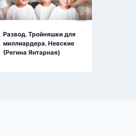
Развод. Тройняшки для
За шаг
миллиардера. Невские
Томчен
(Регина Янтарная)