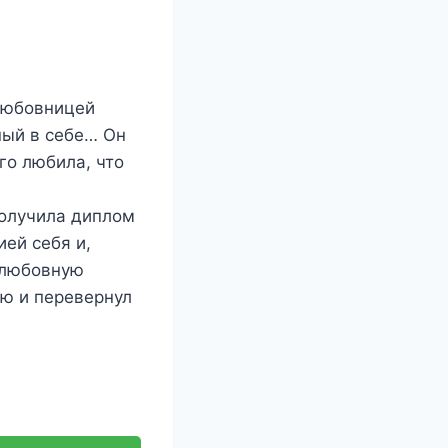
 любовницей
ный в себе… Он
го любила, что
получила диплом
ей себя и,
 любовную
ю и перевернул