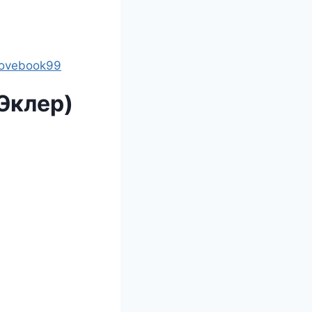
lovebook99
Эклер)