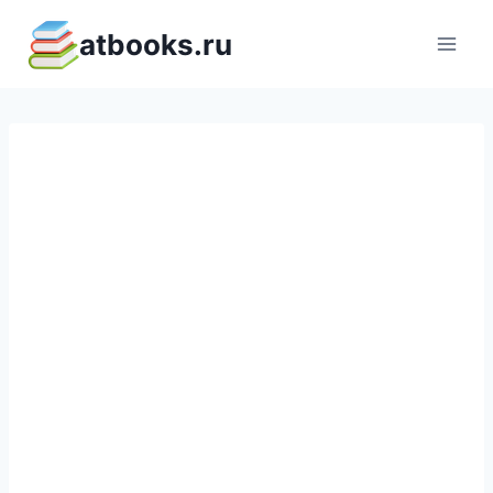
Перейти
atbooks.ru
к
содержимому