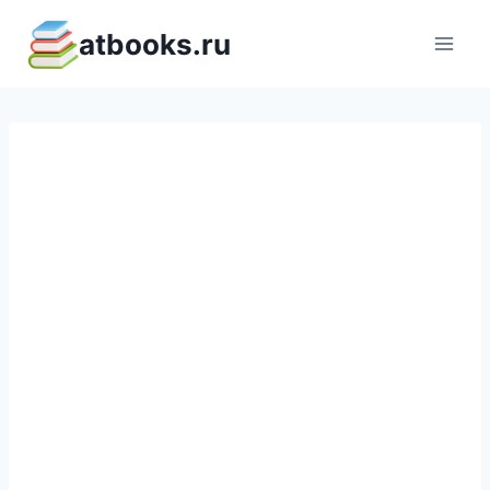
Перейти
atbooks.ru
к
содержимому