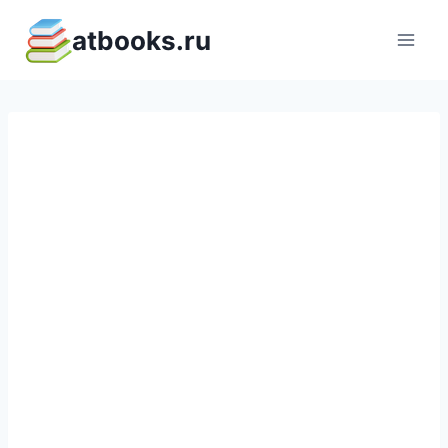
Перейти
atbooks.ru
к
содержимому