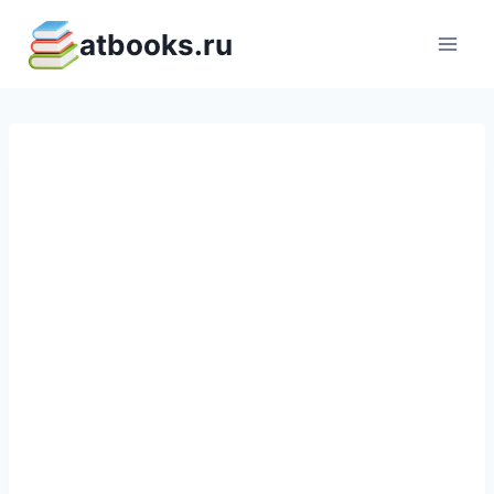
Перейти
atbooks.ru
к
содержимому