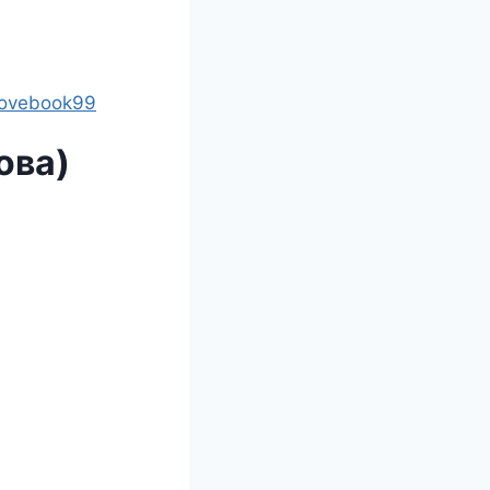
lovebook99
ова)