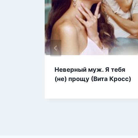
го
Неверный муж. Я тебя
анова)
(не) прощу (Вита Кросс)