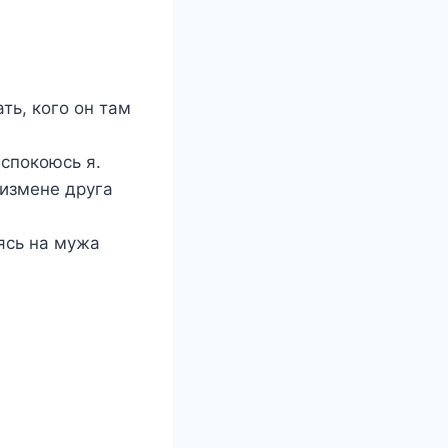
ть, кого он там
еспокоюсь я.
 измене друга
дясь на мужа