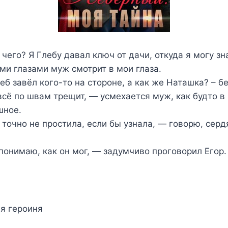
чего? Я Глебу давал ключ от дачи, откуда я могу зна
ми глазами муж смотрит в мои глаза.
леб завёл кого-то на стороне, а как же Наташка? – б
всё по швам трещит, — усмехается муж, как будто в
шное.
 точно не простила, если бы узнала, — говорю, сер
понимаю, как он мог, — задумчиво проговорил Егор.
я героиня