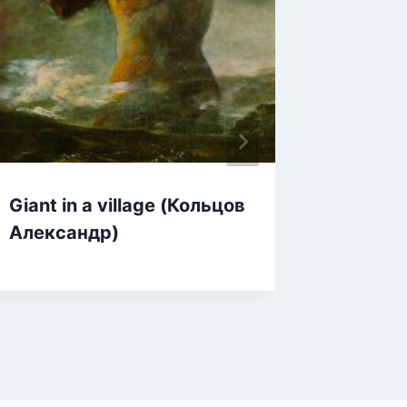
Giant in a village (Кольцов
Сводна
Александр)
(Татья