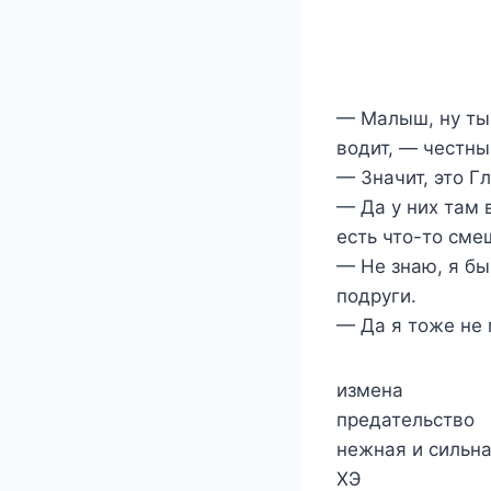
— Малыш, ну ты 
водит, — честны
— Значит, это Г
— Да у них там 
есть что-то сме
— Не знаю, я бы
подруги.
— Да я тоже не 
измена
предательство
нежная и сильна
ХЭ