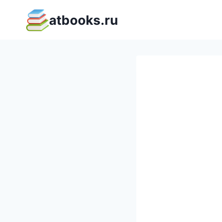
Перейти
atbooks.ru
к
содержимому