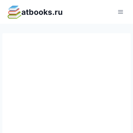
Перейти
atbooks.ru
к
содержимому