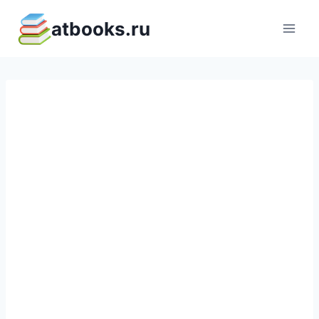
Перейти
atbooks.ru
к
содержимому