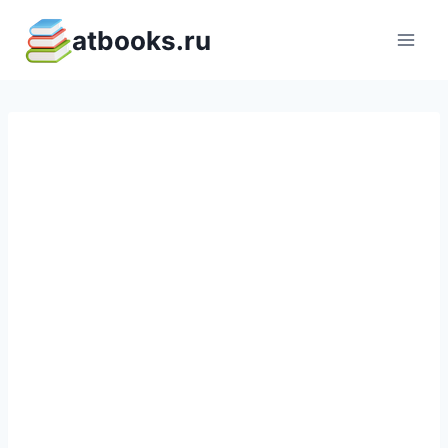
Перейти
atbooks.ru
к
содержимому