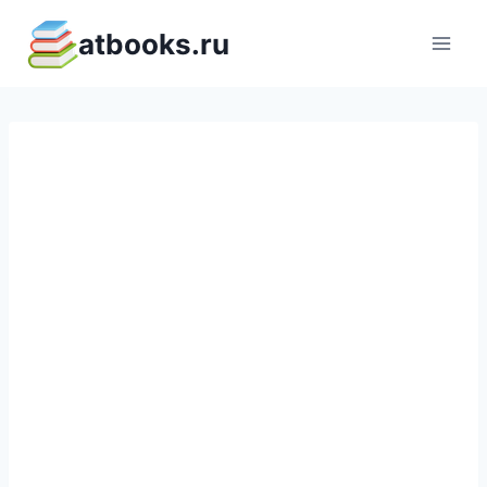
Перейти
atbooks.ru
к
содержимому