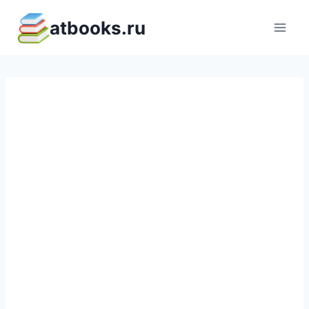
Перейти
atbooks.ru
к
содержимому