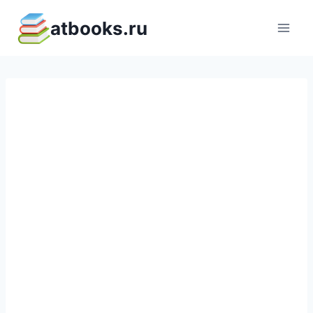
Перейти
atbooks.ru
к
содержимому