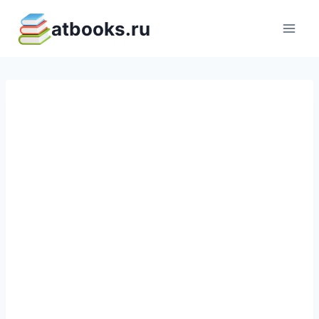
Перейти
atbooks.ru
к
содержимому