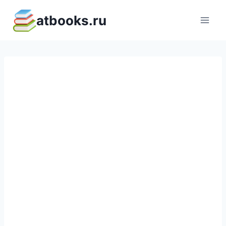
Перейти
atbooks.ru
к
содержимому