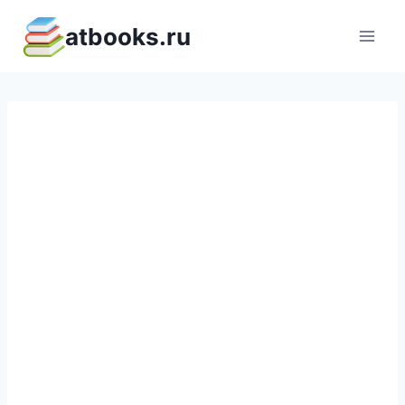
Перейти
atbooks.ru
к
содержимому