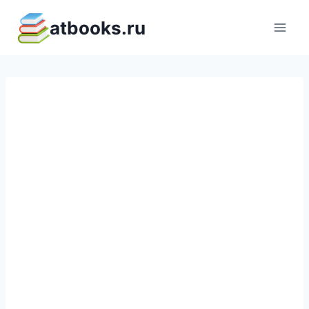
Перейти
atbooks.ru
к
содержимому