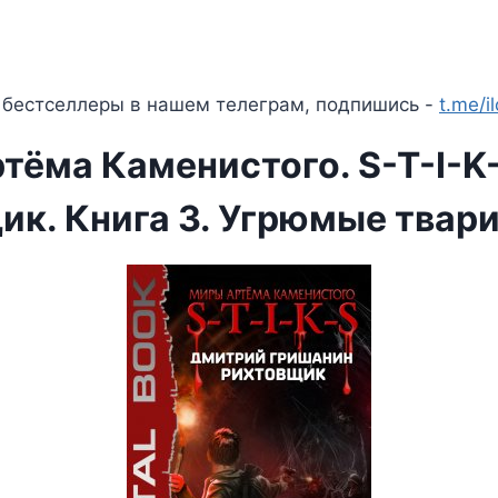
 бестселлеры в нашем телеграм, подпишись -
t.me/i
тёма Каменистого. S-T-I-K-
ик. Книга 3. Угрюмые твар