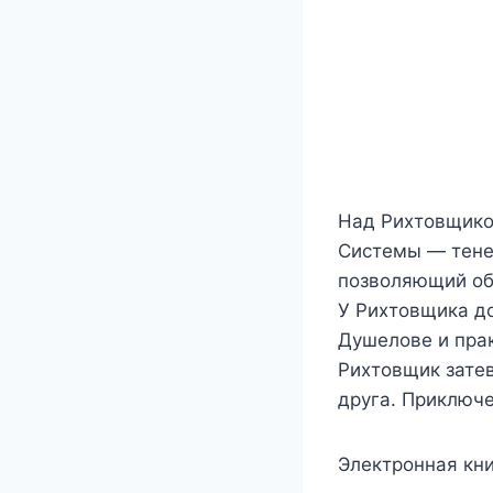
Над Рихтовщико
Системы — тене
позволяющий об
У Рихтовщика д
Душелове и пра
Рихтовщик затев
друга. Приключ
Электронная кни