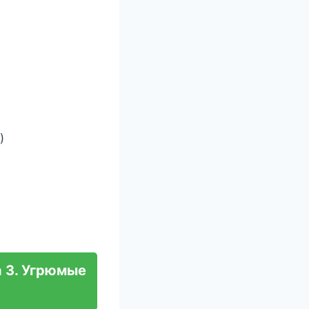
)
а 3. Угрюмые