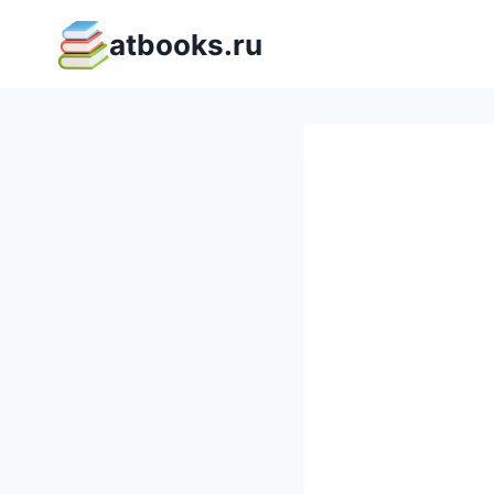
Перейти
atbooks.ru
к
содержимому