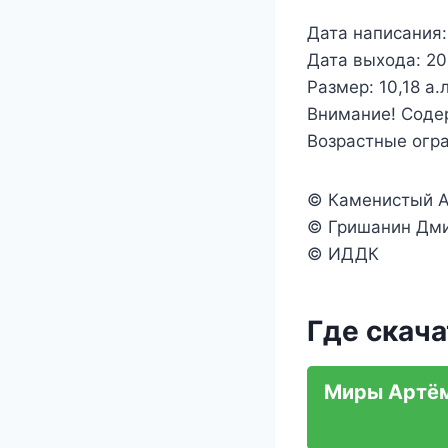
Дата написания:
Дата выхода: 202
Размер: 10,18 а.л
Внимание! Соде
Возрастные огр
© Каменистый Ар
© Гришанин Дм
© ИДДК
Где скача
Миры Артёма