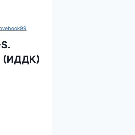
lovebook99
S.
и (ИДДК)