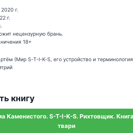
 2020 г.
2 г.
.
ржит нецензурную брань.
аничения 18+
тём (Мир S-T-I-K-S, его устройство и терминология
итрий
ть книгу
 Каменистого. S-T-I-K-S. Рихтовщик. Книг
твари