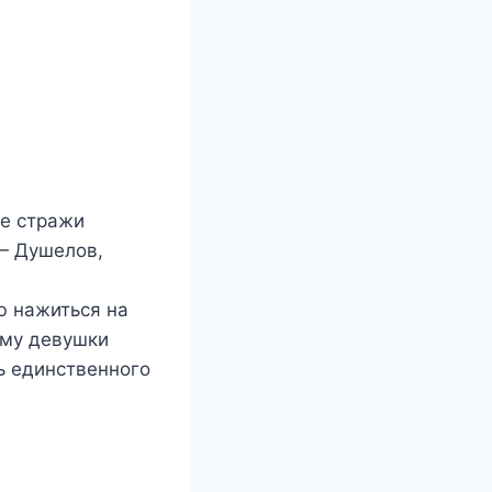
ые стражи
— Душелов,
ю нажиться на
ему девушки
ь единственного