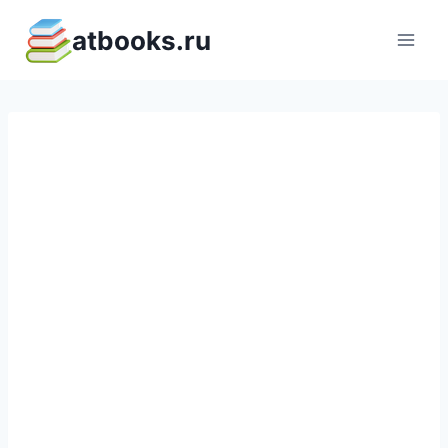
Перейти
atbooks.ru
к
содержимому