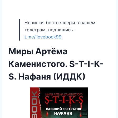
Новинки, бестселлеры в нашем
телеграм, подпишись -
t.me/ilovebook99
Миры Артёма
Каменистого. S-T-I-K-
S. Нафаня (ИДДК)