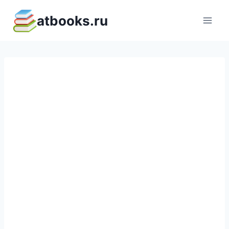
Перейти
atbooks.ru
к
содержимому