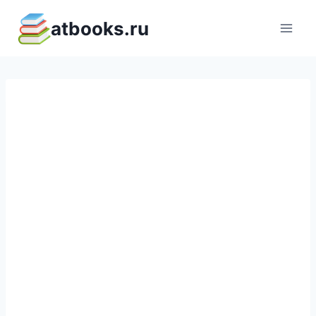
Перейти
atbooks.ru
к
содержимому