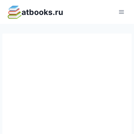
Перейти
atbooks.ru
к
содержимому