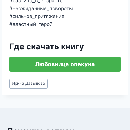
#разница_в_возрасте
#неожиданные_повороты
#сильное_притяжение
#властный_герой
Где скачать книгу
Любовница опекуна
Метки
Ирина Давыдова
записи: