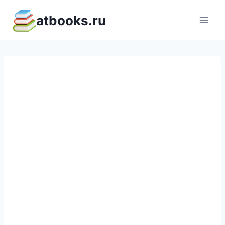
Перейти
atbooks.ru
к
содержимому