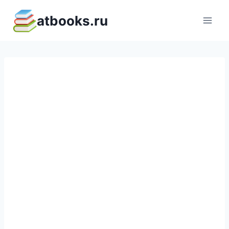
Перейти
atbooks.ru
к
содержимому