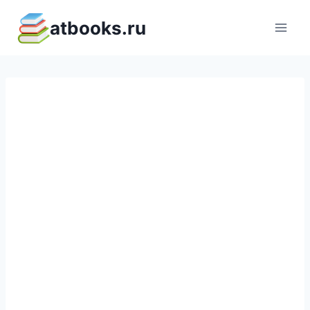
Перейти
atbooks.ru
к
содержимому