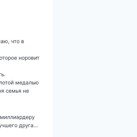
аю, что в
которое норовит
ь.
золотой медалью
оя семья не
д миллиардеру
лучшего друга…