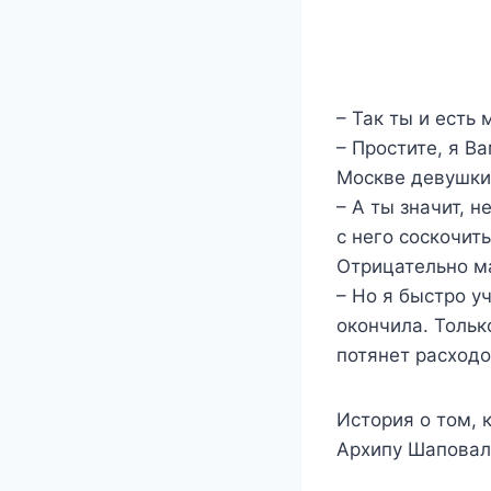
– Так ты и есть
– Простите, я В
Москве девушки 
– А ты значит, 
с него соскочить
Отрицательно ма
– Но я быстро у
окончила. Тольк
потянет расходо
История о том, 
Архипу Шаповало