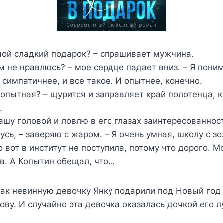
 мой сладкий подарок? – спрашивает мужчина.
ам не нравлюсь? – мое сердце падает вниз. – Я поним
симпатичнее, и все такое. И опытнее, конечно.
неопытная? – щурится и заправляет край полотенца, 
.
шу головой и ловлю в его глазах заинтересованност
чусь, – заверяю с жаром. – Я очень умная, школу с 
о вот в институт не поступила, потому что дорого. М
в. А Копытин обещал, что…
как невинную девочку Янку подарили под Новый го
ву. И случайно эта девочка оказалась дочкой его 