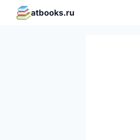
Перейти
atbooks.ru
к
содержимому