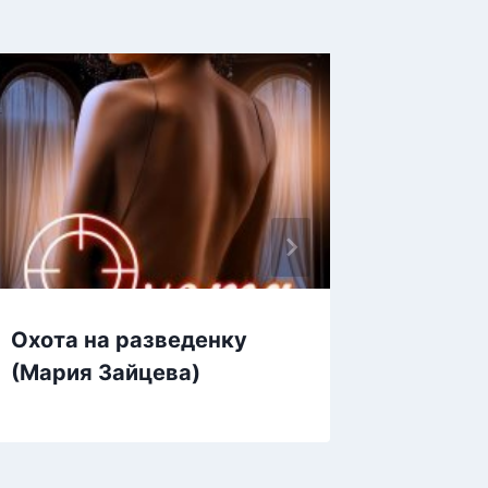
Охота на разведенку
Содерж
(Мария Зайцева)
(Ольга