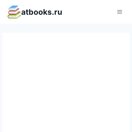
Перейти
atbooks.ru
к
содержимому