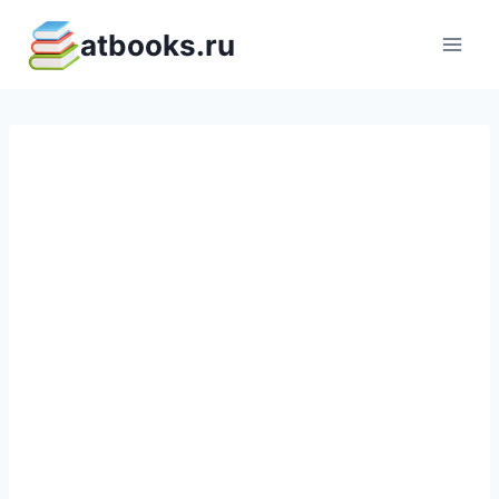
Перейти
atbooks.ru
к
содержимому