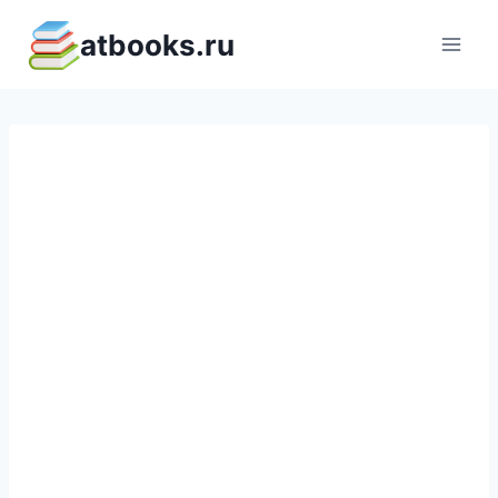
Перейти
atbooks.ru
к
содержимому