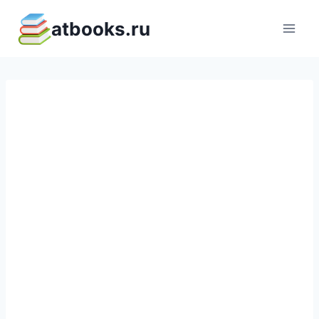
Перейти
atbooks.ru
к
содержимому