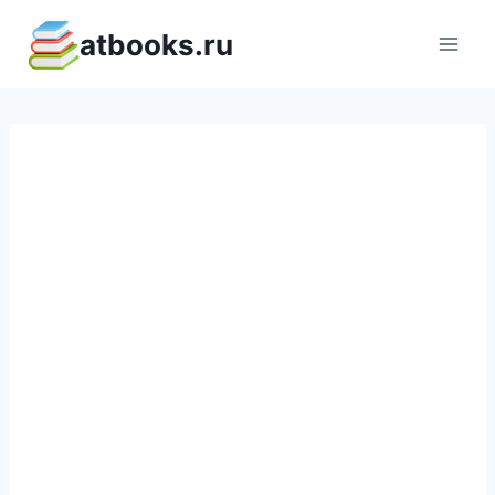
Перейти
atbooks.ru
к
содержимому