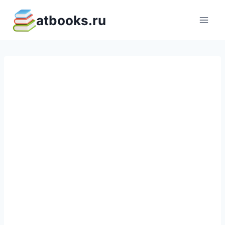
Перейти
atbooks.ru
к
содержимому