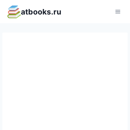
Перейти
atbooks.ru
к
содержимому