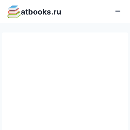
Перейти
atbooks.ru
к
содержимому