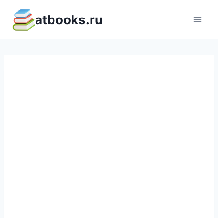
Перейти
atbooks.ru
к
содержимому