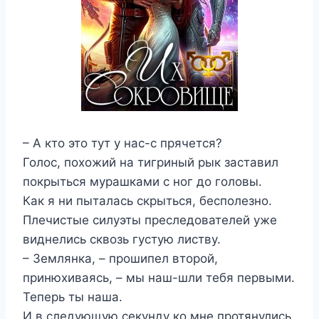
– А кто это тут у нас-с прячется?
Голос, похожий на тигриный рык заставил
покрыться мурашками с ног до головы.
Как я ни пыталась скрыться, бесполезно.
Плечистые силуэты преследователей уже
виднелись сквозь густую листву.
– Землянка, – прошипел второй,
принюхиваясь, – мы наш-шли тебя первыми.
Теперь ты наша.
И в следующую секунду ко мне протянулись