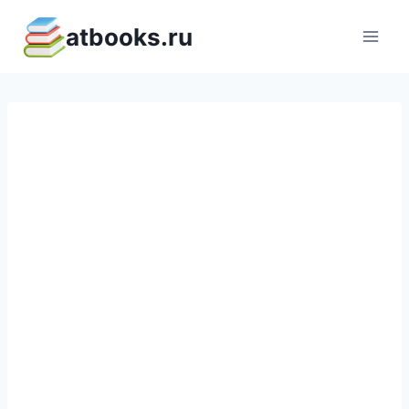
Перейти
atbooks.ru
к
содержимому