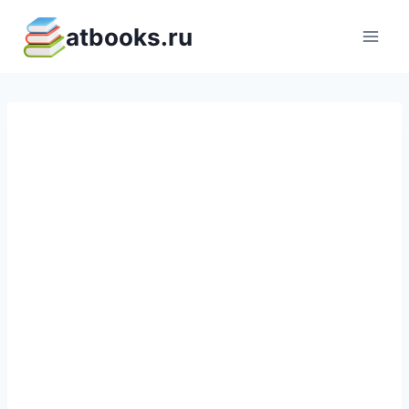
Перейти
atbooks.ru
к
содержимому