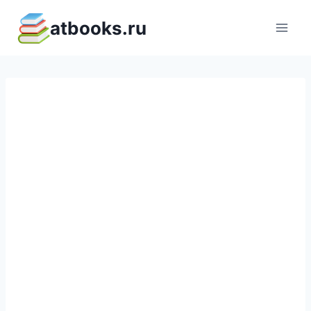
Перейти
atbooks.ru
к
содержимому