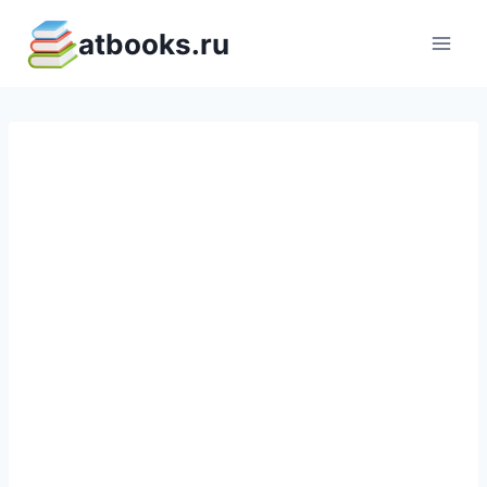
Перейти
atbooks.ru
к
содержимому