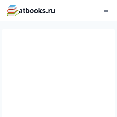
Перейти
atbooks.ru
к
содержимому