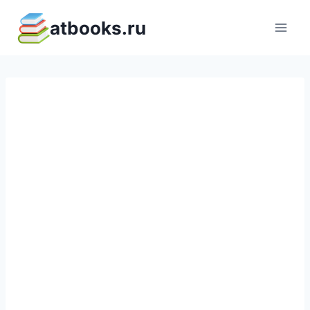
Перейти
atbooks.ru
к
содержимому