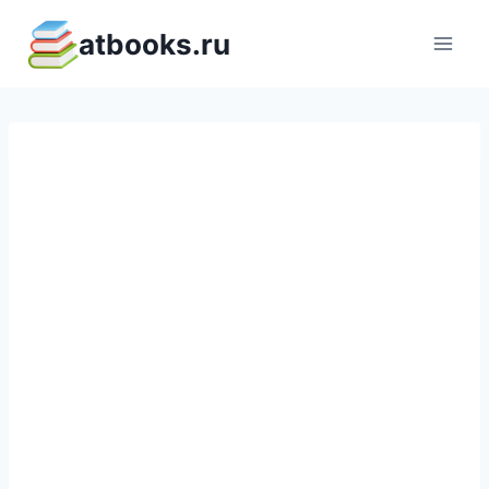
Перейти
atbooks.ru
к
содержимому