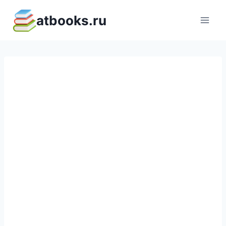
Перейти
atbooks.ru
к
содержимому