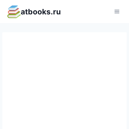
Перейти
atbooks.ru
к
содержимому