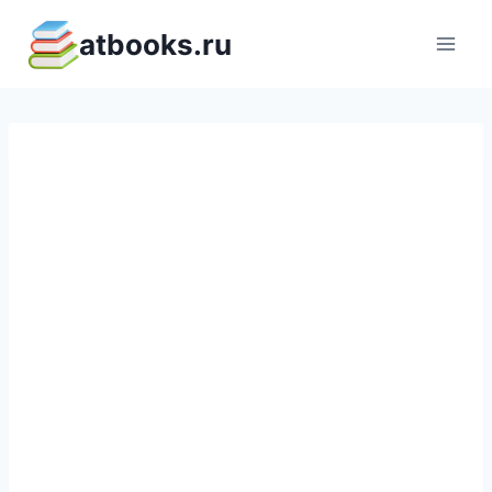
Перейти
atbooks.ru
к
содержимому