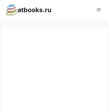
Перейти
atbooks.ru
к
содержимому