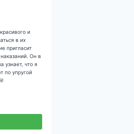
красивого и
аться в их
ие пригласит
 наказаний. Он в
 узнает, что я
т по упругой
й!