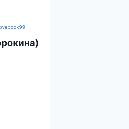
lovebook99
орокина)