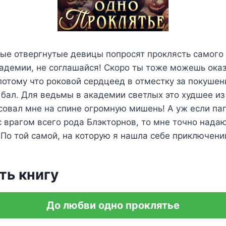
ые отвергнутые девицы попросят проклясть самого 
адемии, не соглашайся! Скоро ты тоже можешь оказ
потому что роковой сердцеед в отместку за покушен
 бал. Для ведьмы в академии светлых это худшее из
совал мне на спине огромную мишень! А уж если папа
с врагом всего рода Блэкторнов, то мне точно надаю
 По той самой, на которую я нашла себе приключени
ть книгу
До любви одно проклятье