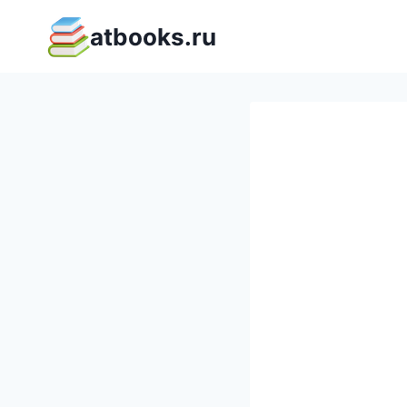
Перейти
atbooks.ru
к
содержимому