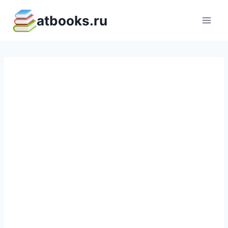
Перейти
atbooks.ru
к
содержимому