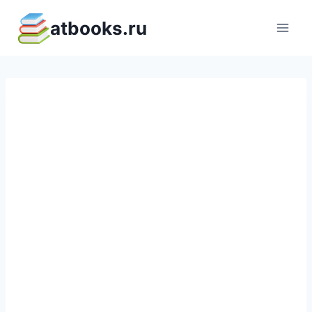
Перейти
atbooks.ru
к
содержимому