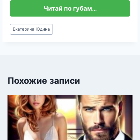
Читай по губам…
Метки
Екатерина Юдина
записи:
Похожие записи