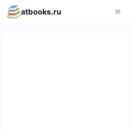
Перейти
atbooks.ru
к
содержимому