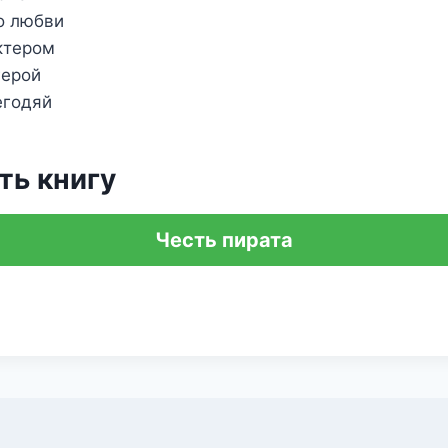
о любви
ктером
герой
егодяй
ть книгу
Честь пирата