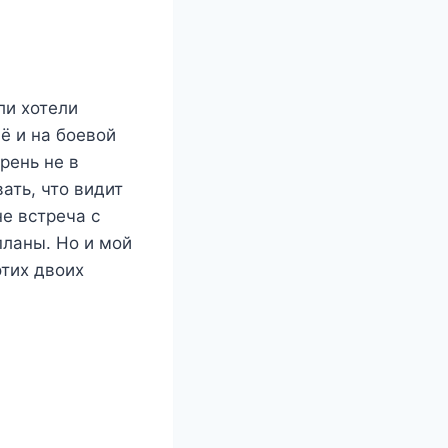
ли хотели
ё и на боевой
рень не в
ать, что видит
не встреча с
планы. Но и мой
этих двоих