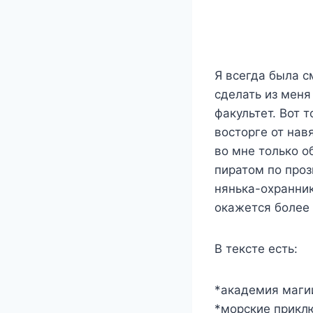
Я всегда была с
сделать из меня
факультет. Вот 
восторге от нав
во мне только о
пиратом по проз
нянька-охранник
окажется более
В тексте есть:
*академия маги
*морские прикл