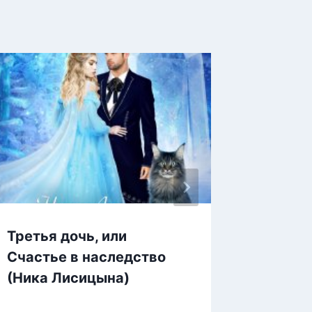
Третья дочь, или
Фейри 
Счастье в наследство
(Алекс
(Ника Лисицына)