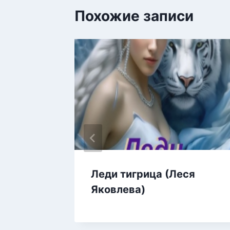
Похожие записи
й
Леди тигрица (Леся
ейси)
Яковлева)