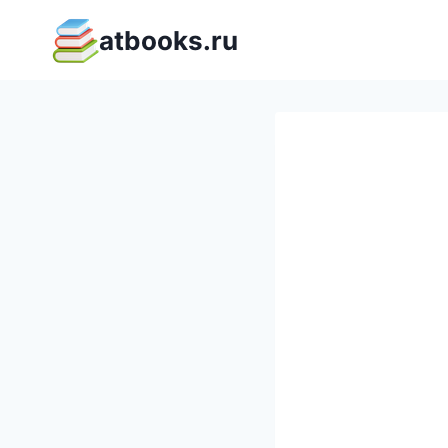
Перейти
atbooks.ru
к
содержимому