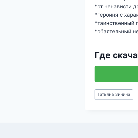
*от ненависти д
*героиня с хара
*таинственный 
*обаятельный н
Где скача
Метки
Татьяна Зинина
записи: