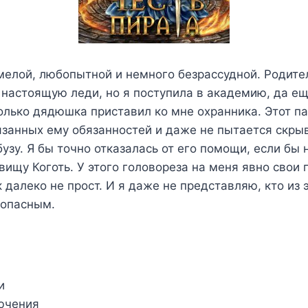
мелой, любопытной и немного безрассудной. Родите
 настоящую леди, но я поступила в академию, да ещ
только дядюшка приставил ко мне охранника. Этот па
язанных ему обязанностей и даже не пытается скрыв
бузу. Я бы точно отказалась от его помощи, если бы 
вищу Коготь. У этого головореза на меня явно свои 
 далеко не прост. И я даже не представляю, кто из 
 опасным.
и
ючения